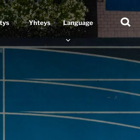
itys
Yhteys
Language