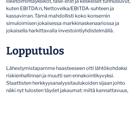
liiketoimintayksiköt, tase-erät ja keskeiset tunnusluvut,
kuten EBITDA:n, Nettovelka/EBITDA-suhteen ja
kassavirran. Tämä mahdollisti koko konsernin
simuloimisen jokaisessa markkinaskenaariossa ja
jokaisella harkittavalla investointiyhdistelmällä.
Lopputulos
Lähestymistapamme haasteeseen otti lähtökohdaksi
riskienhallinnan ja muutti sen ennakointikyvyksi.
Staattisten herkkyysanalyysitaulukoiden sijaan johto
näki nyt tulosten täydet jakaumat: miltä kannattavuus,
velkavipu tai likviditeetti saattaisivat näyttää hyvinä ja
huonoina vuosina.
Havaitsimme esimerkiksi, että vaikka velkavivun
mediaanitasot olivat hyväksyttäviä, tietyt negatiiviset
skenaariot nostivat Nettovelka/EBITDA-suhteen