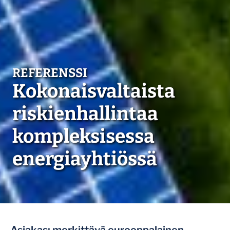
Kokonaisvaltaista
riskienhallintaa
kompleksisessa
energiayhtiössä