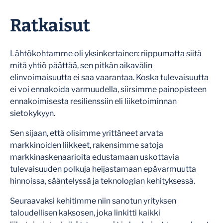
Ratkaisut
Lähtökohtamme oli yksinkertainen: riippumatta siitä
mitä yhtiö päättää, sen pitkän aikavälin
elinvoimaisuutta ei saa vaarantaa. Koska tulevaisuutta
ei voi ennakoida varmuudella, siirsimme painopisteen
ennakoimisesta resilienssiin eli liiketoiminnan
sietokykyyn.
Sen sijaan, että olisimme yrittäneet arvata
markkinoiden liikkeet, rakensimme satoja
markkinaskenaarioita edustamaan uskottavia
tulevaisuuden polkuja heijastamaan epävarmuutta
hinnoissa, sääntelyssä ja teknologian kehityksessä.
Seuraavaksi kehitimme niin sanotun yrityksen
taloudellisen kaksosen
, joka linkitti kaikki