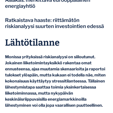
Asiakas: merkittävä eurooppalainen
energiayhtiö
Ratkaistava haaste: riittämätön
riskianalyysi suurten investointien edessä
Lähtötilanne
Monissa yrityksissä riskianalyysi on siiloutunut.
Jokainen liiketoimintayksikkö rakentaa omat
ennusteensa, ajaa muutamia skenaarioita ja raportoi
tulokset ylöspäin, mutta kukaan ei todella näe, miten
kokonaisuus käyttäytyy stressitilanteessa. Tällainen
lähestymistapa saattaa toimia yksinkertaisessa
liiketoiminnassa, mutta nykypäivän
keskinäisriippuvaisilla energiamarkkinoilla
lähestyminen voi olla jopa vaarallisen puutteellinen.