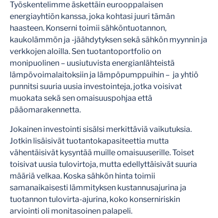
Työskentelimme äskettäin eurooppalaisen
energiayhtiön kanssa, joka kohtasi juuri tämän
haasteen. Konserni toimii sähköntuotannon,
kaukolämmön ja -jäähdytyksen sekä sähkön myynnin ja
verkkojen aloilla. Sen tuotantoportfolio on
monipuolinen – uusiutuvista energianlähteistä
lämpövoimalaitoksiin ja lämpöpumppuihin – ja yhtiö
punnitsi suuria uusia investointeja, jotka voisivat
muokata sekä sen omaisuuspohjaa että
pääomarakennetta.
Jokainen investointi sisälsi merkittäviä vaikutuksia.
Jotkin lisäisivät tuotantokapasiteettia mutta
vähentäisivät kysyntää muille omaisuuserille. Toiset
toisivat uusia tulovirtoja, mutta edellyttäisivät suuria
määriä velkaa. Koska sähkön hinta toimii
samanaikaisesti lämmityksen kustannusajurina ja
tuotannon tulovirta-ajurina, koko konserniriskin
arviointi oli monitasoinen palapeli.