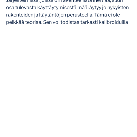
Järjestelmissä, joissa on rakenteellista inertiaa, suuri
osa tulevasta käyttäytymisestä määräytyy jo nykyisten
rakenteiden ja käytäntöjen perusteella. Tämä ei ole
pelkkää teoriaa. Sen voi todistaa tarkasti kalibroiduilla
systeemidynamiikkamalleilla.
Paljon siitä, mitä tulee tapahtumaan vuoden, kolmen tai
viiden vuoden kuluessa, on jo liikkeellä:
Rakenteet ovat paikoillaan.
Takaisinkytkentäsilmukat toimivat jo.
Kun ymmärrämme järjestelmän rakenteen pintaa
syvemmältä, näemme kuinka huominen muotoutuu – ei
kaaoksesta, vaan tämän päivän liikkeestä ja vauhdista.
Jokainen päätös
perustuu malliin