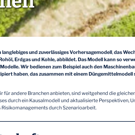
chen
n langlebiges und zuverlässiges Vorhersagemodell
,
das Wech
 Rohöl, Erdgas und Kohle, abbildet. Das Modell kann so ver
e Modelle. Wir bedienen zum
Beispiel auch den Maschinenbau
ipiert
haben
,
das zusammen mit einem Düngemittelmodell s
ir für andere Branchen anbieten, sind weitgehend die gleichen
es durch ein Kausalmodell und aktualisierte Perspektiven, U
 Risikomanagements durch Szenarioarbeit.