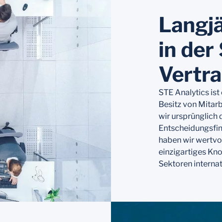
Langj
in der
Vertr
STE Analytics ist
Besitz von Mitarb
wir ursprünglich
Entscheidungsfin
haben wir wertvol
einzigartiges Kn
Sektoren internat